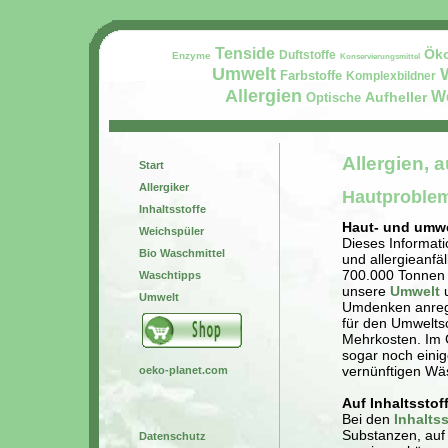
Tenside
Öko
Duftstoffe
Enzyme
Konservierungsmittel
Umwelt
Farbstoffe
Komplexbildner
Allergien
W
Aufheller
Optische
Allergien, 
Start
Allergiker
Hautproblem
Inhaltsstoffe
Haut- und umwe
Weichspüler
Dieses Informat
Bio Waschmittel
und allergieanfä
700.000 Tonnen 
Waschtipps
unsere
Umwelt
u
Umwelt
Umdenken anrege
für den Umweltsc
Mehrkosten. Im G
sogar noch eini
vernünftigen Wä
oeko-planet.com
Auf Inhaltsstof
Bei den
Inhalts
Substanzen, auf 
Datenschutz