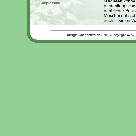
reagieren können
Impressum
photoallergische
natürlicher Basi
Moschusduftstof
noch in vielen W
Allergien und 
Allergische Rea
allergie-waschmittel.de / 2016 Copyright � 
dramatisch. Neue
einer Allergie bet
Waschmittelrück
Eine Allergie k
beeinflusst wer
der Regel noch z
immer kürzeren
beabsichtigt. Da
Fasern erhalten 
Farben wieder m
Substanzen dann
Berührung, lösen
Haut ab. Nicht 
Irritationen der
sogenannten
Bi
Viele dieser Su
enthalten keine S
BITTE BEACHTE
Bei Anzeichen ei